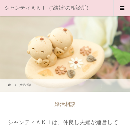
シャンティＡＫＩ（“結婚”の相談所）
婚活相談
婚活相談
シャンティＡＫＩは、仲良し夫婦が運営して