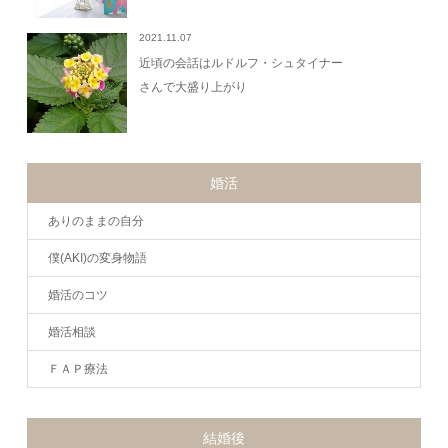
2021.11.07
近頃の会話はルドルフ・シュタイナー
さんで大盛り上がり
婚活
ありのままの自分
僕(AKI)の変身物語
婚活のコツ
婚活相談
ＦＡＰ療法
結婚後